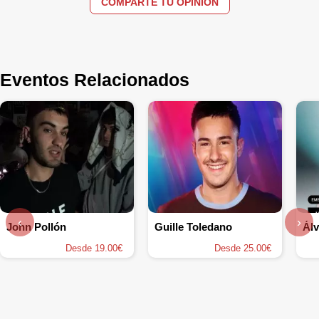
COMPARTE TU OPINIÓN
Eventos Relacionados
‹
›
John Pollón
Guille Toledano
Álv
Desde 19.00€
Desde 25.00€