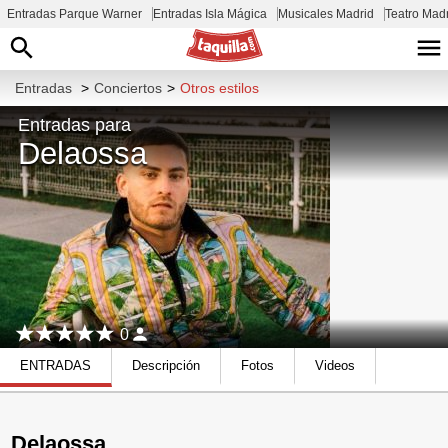
Entradas Parque Warner
Entradas Isla Mágica
Musicales Madrid
Teatro Mad
Entradas
>
Conciertos
>
Otros estilos
Entradas para
Delaossa
0
ENTRADAS
Descripción
Fotos
Videos
Delaossa