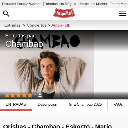
Entradas Parque Warner
Entradas Isla Mágica
Musicales Madrid
Teatro Mad
Entradas
>
Conciertos
>
Autor/Folk
Entradas para
Chambao
4
ENTRADAS
Descripción
Gira Chambao 2026
FAQs
Orishas - Chambao - Eskorzo - Mario