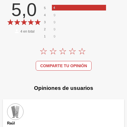
5,0
4
5
0
4
0
3
0
2
4
en total
0
1
COMPARTE TU OPINIÓN
Opiniones de usuarios
Raúl