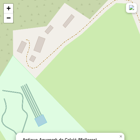
+
−
×
Antiguo Aquapark de Calviá (Mallorca)